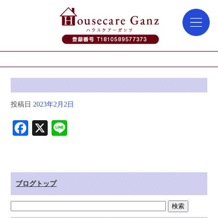
投稿日
2023年2月2日
Fa
X
Li
ce
ne
bo
ok
ブログトップ