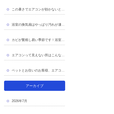
この暑さでエアコンが効かないというお客様が多発！
浴室の換気扇はやっぱり汚れが凄かった！
カビが繁殖し易い季節です！浴室やエアコンは大丈夫です か？
エアコンって見えない所はこんなに汚れてる！
ペットとお住いのお客様、エアコンからの水漏れに注意
アーカイブ
2026年7月