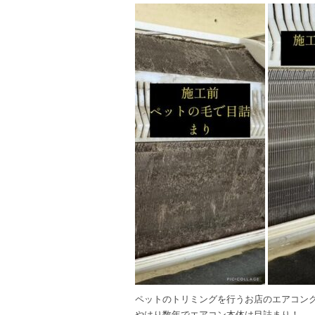
a
n
c
e
e
b
o
o
k
ペットのトリミングを行うお店のエアコン
やはり数年でエアコン本体は目詰まり！