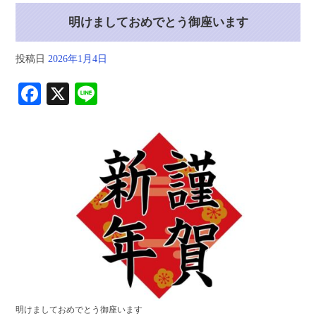
明けましておめでとう御座います
投稿日
2026年1月4日
Fa
X
Li
ce
ne
bo
ok
明けましておめでとう御座います