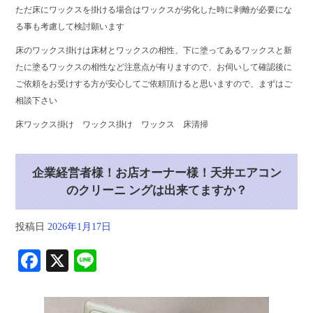
ただ床にワックスを掛ける場合はワックスが劣化した時に剥離が必要にな
る事も考慮して検討願います
床のワックス掛けは床材とワックスの相性、下に塗ってあるワックスと新
たに塗るワックスの相性など注意点が有りますので、お伺いして確認後に
ご依頼をお受けする方が安心してご依頼頂けると思いますので、まずはご
相談下さい
床ワックス掛け ワックス掛け ワックス 床清掃
企業経営者様！お店オーナー様！天井エアコン
のクリーニ ングは出来てますか？
投稿日
2026年1月17日
Fa
X
Li
ce
ne
bo