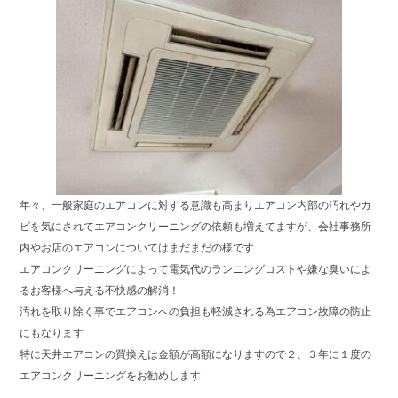
ok
年々、一般家庭のエアコンに対する意識も高まりエアコン内部の汚れやカ
ビを気にされてエアコンクリーニングの依頼も増えてますが、会社事務所
内やお店のエアコンについてはまだまだの様です
エアコンクリーニングによって電気代のランニングコストや嫌な臭いによ
るお客様へ与える不快感の解消！
汚れを取り除く事でエアコンへの負担も軽減される為エアコン故障の防止
にもなります
特に天井エアコンの買換えは金額が高額になりますので２、３年に１度の
エアコンクリーニングをお勧めします