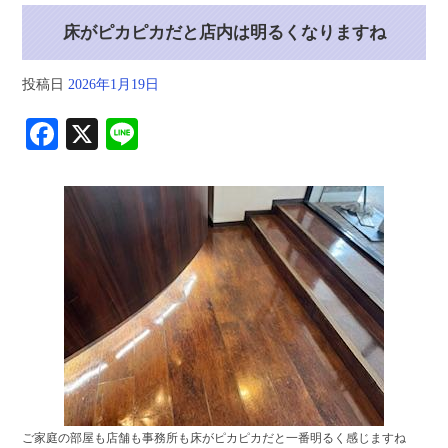
床がピカピカだと店内は明るくなりますね
投稿日
2026年1月19日
Fa
X
Li
ce
ne
bo
ok
ご家庭の部屋も店舗も事務所も床がピカピカだと一番明るく感じますね