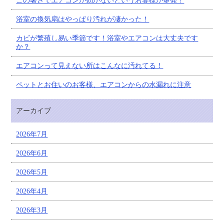
この暑さでエアコンが効かないというお客様が多発！
浴室の換気扇はやっぱり汚れが凄かった！
カビが繁殖し易い季節です！浴室やエアコンは大丈夫です
か？
エアコンって見えない所はこんなに汚れてる！
ペットとお住いのお客様、エアコンからの水漏れに注意
アーカイブ
2026年7月
2026年6月
2026年5月
2026年4月
2026年3月