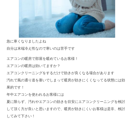
急に寒くなりましたよね
自分は末端冷え性なので寒いのは苦手です
エアコンの暖房で部屋を暖めているお客様！
エアコンの暖房は効いてますか？
エアコンクリーニングをするだけで効きが良くなる場合があります
汚れで風の通り道を塞いでしまって暖房が効きにくくなってる状態には効
果的です！
年中エアコンを使われるお客様には
夏に限らず、汚れやエアコンの効きを目安にエアコンクリーニングを検討
して頂く方が良いと思いますので、暖房が効きにくいお客様は是非、検討
してみて下さい！