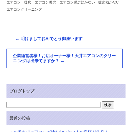
エアコン 暖房 エアコン暖房 エアコン暖房効かない 暖房効かない
エアコンクリーニング
←
明けましておめでとう御座います
企業経営者様！お店オーナー様！天井エアコンのクリー
ニ ングは出来てますか？
→
ブログトップ
最近の投稿