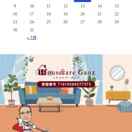
9
10
11
12
13
14
15
16
17
18
19
20
21
22
23
24
25
26
27
28
29
30
31
« 7月